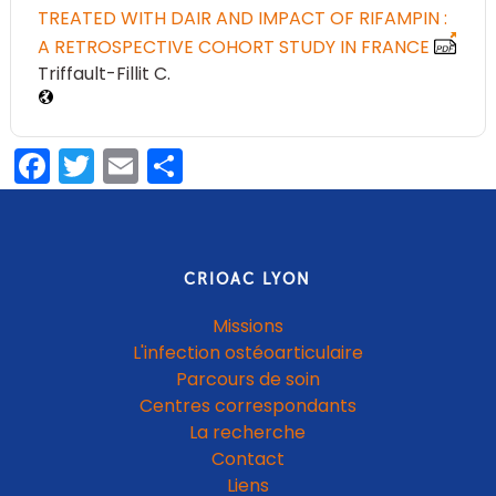
TREATED WITH DAIR AND IMPACT OF RIFAMPIN :
A RETROSPECTIVE COHORT STUDY IN FRANCE
Triffault-Fillit C
Facebook
Twitter
Email
Share
CRIOAC LYON
Missions
L'infection ostéoarticulaire
Parcours de soin
Centres correspondants
La recherche
Contact
Liens