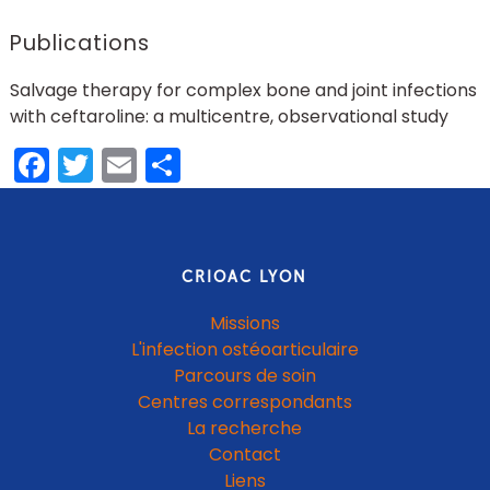
Publications
Salvage therapy for complex bone and joint infections
with ceftaroline: a multicentre, observational study
Facebook
Twitter
Email
Share
CRIOAC LYON
Missions
L'infection ostéoarticulaire
Parcours de soin
Centres correspondants
La recherche
Contact
Liens