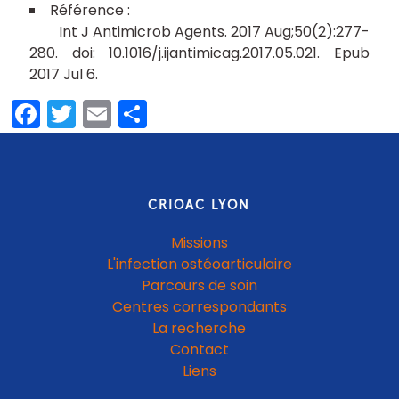
Int J Antimicrob Agents. 2017 Aug;50(2):277-
280. doi: 10.1016/j.ijantimicag.2017.05.021. Epub
2017 Jul 6.
Facebook
Twitter
Email
Share
CRIOAC LYON
Missions
L'infection ostéoarticulaire
Parcours de soin
Centres correspondants
La recherche
Contact
Liens