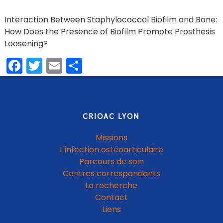
Interaction Between Staphylococcal Biofilm and Bone:
How Does the Presence of Biofilm Promote Prosthesis
Loosening?
Facebook
Twitter
Email
Share
CRIOAC LYON
Missions
L'infection ostéoarticulaire
Parcours de soin
Centres correspondants
La recherche
Contact
Liens