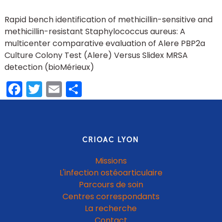
Rapid bench identification of methicillin-sensitive and
methicillin-resistant Staphylococcus aureus: A
multicenter comparative evaluation of Alere PBP2a
Culture Colony Test (Alere) Versus Slidex MRSA
detection (bioMérieux)
Facebook
Twitter
Email
Share
CRIOAC LYON
Missions
L'infection ostéoarticulaire
Parcours de soin
Centres correspondants
La recherche
Contact