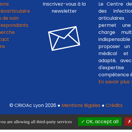
ions
Inscrivez-vous à la
Le Centre de
téoarticulaire
newsletter
des Infecti
 de soin
articulaires
respondants
permet une
herche
charge multid
tact
indispensab
ens
proposer un 
médical et c
adapté, avec
d'experti
compétence é
En savoir plus
© CRIOAc Lyon 2026 ●
Mentions légales
●
Crédits
OK, accept all
you are allowing all third-party services