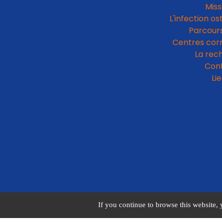
Miss
L'infection os
Parcours
Centres cor
La rec
Con
Li
If you continue to browse this website, 