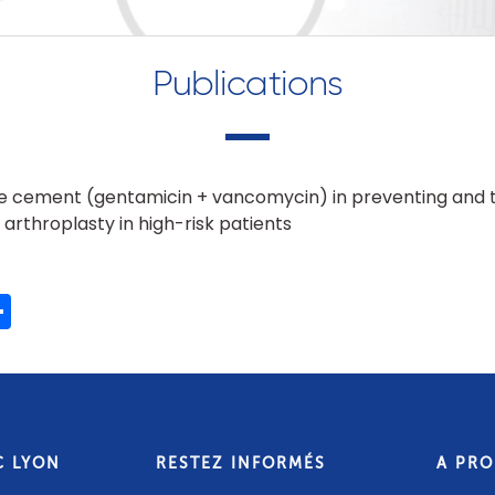
Publications
e cement (gentamicin + vancomycin) in preventing and t
 arthroplasty in high-risk patients
ook
ter
mail
Share
C LYON
RESTEZ INFORMÉS
A PR