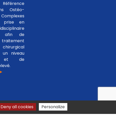
 Référence
ons Ostéo-
 Complexes
 prise en
isciplinaire
le afin de
traitement
hirurgical
 un niveau
se et de
levé.
 ►
Deny all cookies
Personalize