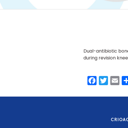
Dual-antibiotic bon
during revision knee
Faceb
Twit
E
CRIOA