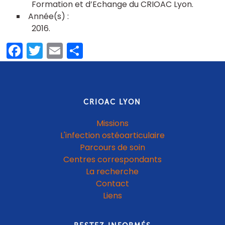
Formation et d’Echange du CRIOAC Lyon
2016
Facebook
Twitter
Email
Share
CRIOAC LYON
Missions
L'infection ostéoarticulaire
Parcours de soin
Centres correspondants
La recherche
Contact
Liens