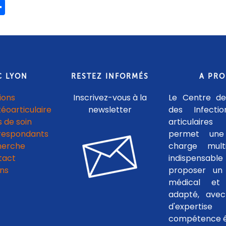
ook
ter
mail
Share
C LYON
RESTEZ INFORMÉS
A PR
ions
Inscrivez-vous à la
Le Centre de
téoarticulaire
newsletter
des Infecti
 de soin
articulaires
respondants
permet une
herche
charge multid
tact
indispensab
ens
proposer un 
médical et c
adapté, avec
d'experti
compétence é