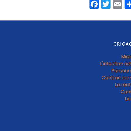
Faceb
Twit
E
CRIOA
Miss
L'infection os
Parcours
Centres cor
La rec
Con
Li