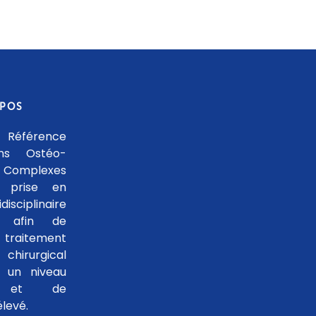
OPOS
 Référence
ons Ostéo-
 Complexes
 prise en
isciplinaire
le afin de
traitement
hirurgical
 un niveau
se et de
levé.