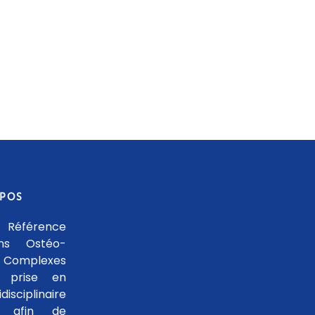
OPOS
 Référence
ons Ostéo-
 Complexes
 prise en
isciplinaire
le afin de