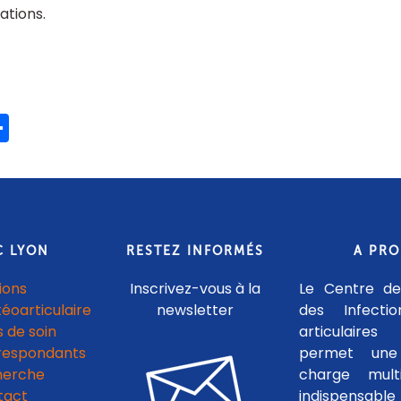
tions
ook
ter
mail
Share
C LYON
RESTEZ INFORMÉS
A PR
ions
Inscrivez-vous à la
Le Centre de
téoarticulaire
newsletter
des Infecti
 de soin
articulaires
respondants
permet une
herche
charge multid
tact
indispensab