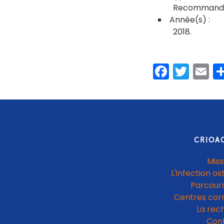
Recommanda
2018
Faceb
Twit
E
CRIOA
Miss
L'infection os
Parcours
Centres cor
La rec
Con