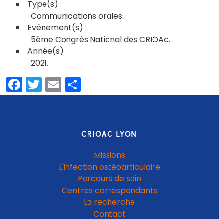
Communications orales
5ème Congrès National des CRIOAc
2021
Facebook
Twitter
Email
Share
CRIOAC LYON
Missions
L'infection ostéoarticulaire
Parcours de soin
Centres correspondants
La recherche
Contact