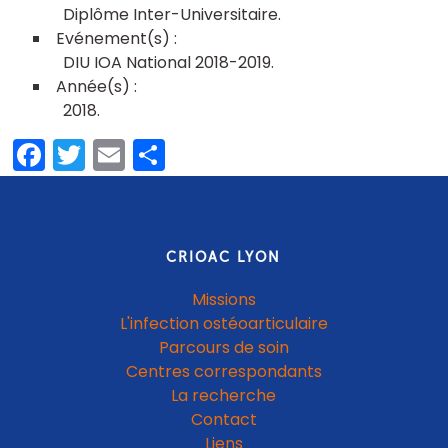
Diplôme Inter-Universitaire
DIU IOA National 2018-2019
2018
Facebook
Twitter
Email
Share
CRIOAC LYON
Missions
L'infection ostéoarticulaire
Parcours de soin
Centres correspondants
La recherche
Contact
Liens