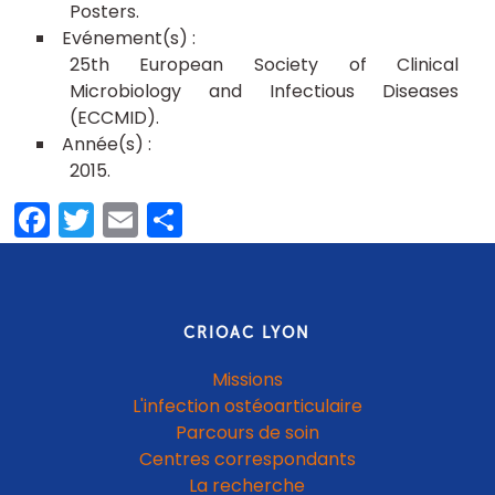
Posters
25th European Society of Clinical
Microbiology and Infectious Diseases
(ECCMID)
2015
Facebook
Twitter
Email
Share
CRIOAC LYON
Missions
L'infection ostéoarticulaire
Parcours de soin
Centres correspondants
La recherche