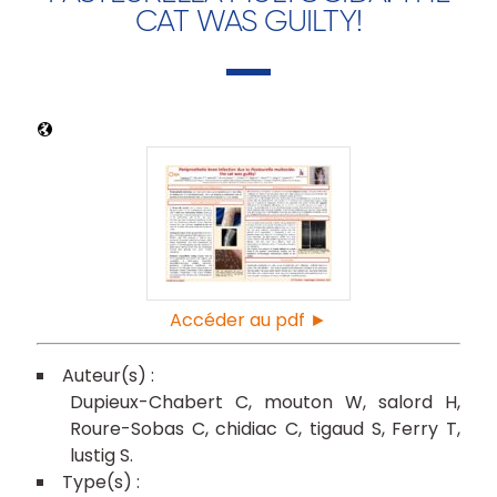
CAT WAS GUILTY!
Accéder au pdf ►
Dupieux-Chabert C
mouton W
salord H
Roure-Sobas C
chidiac C
tigaud S
Ferry T
lustig S