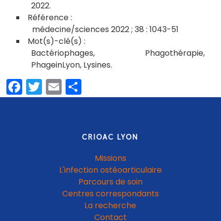
2022
médecine/sciences 2022 ; 38 : 1043-51
Bactériophages
Phagothérapie
PhageinLyon
Lysines
Facebook
Twitter
Email
Share
CRIOAC LYON
Missions
L'infection ostéoarticulaire
Parcours de soin
Centres correspondants
La recherche
Contact