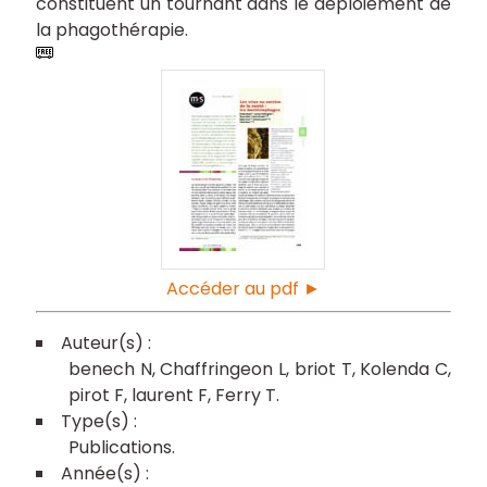
constituent un tournant dans le déploiement de
la phagothérapie.
Accéder au pdf ►
benech N
Chaffringeon L
briot T
Kolenda C
pirot F
laurent F
Ferry T
Publications