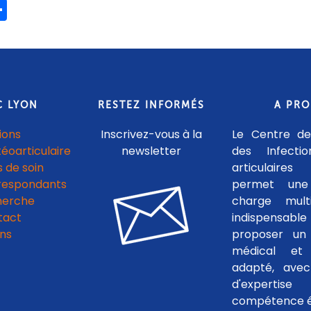
ook
ter
mail
Share
C LYON
RESTEZ INFORMÉS
A PR
ions
Inscrivez-vous à la
Le Centre de
téoarticulaire
newsletter
des Infecti
 de soin
articulaires
respondants
permet une
herche
charge multid
tact
indispensab
ens
proposer un 
médical et c
adapté, avec
d'experti
compétence é