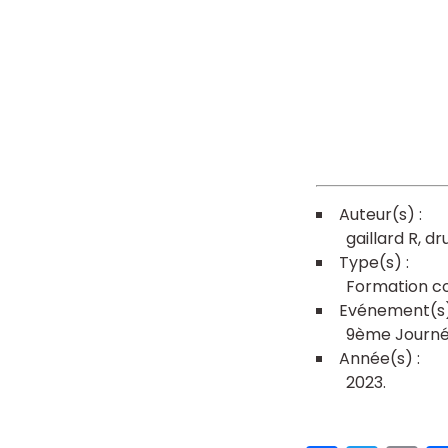
gaillard R
dr
Formation co
9ème Journée
2023