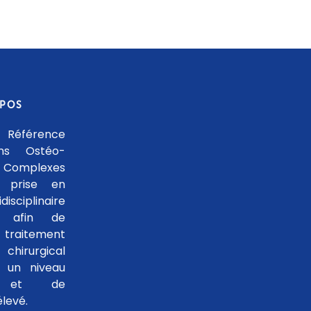
OPOS
 Référence
ons Ostéo-
 Complexes
 prise en
isciplinaire
le afin de
traitement
hirurgical
 un niveau
se et de
levé.