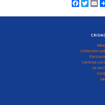
Faceb
Twit
E
CRIOA
Miss
L'infection os
Parcours
Centres cor
La rec
Con
Li