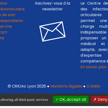
ions
Inscrivez-vous à la
Le Centre de
téoarticulaire
newsletter
des Infecti
 de soin
articulaires
respondants
permet une
herche
charge multid
tact
indispensab
ens
proposer un 
médical et c
adapté, avec
d'experti
compétence é
En savoir plus
© CRIOAc Lyon 2026 ●
Mentions légales
●
Crédits
OK, accept all
Deny 
allowing all third-party services