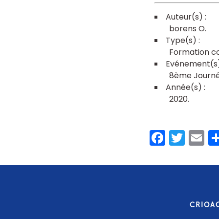
borens O
Formation co
8ème Journée
2020
Faceb
Twit
E
CRIOA