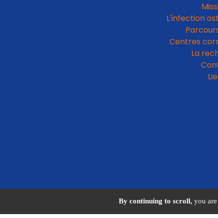
Miss
L'infection os
Parcours
Centres cor
La rec
Con
Li
By continuing to scroll,
you are 