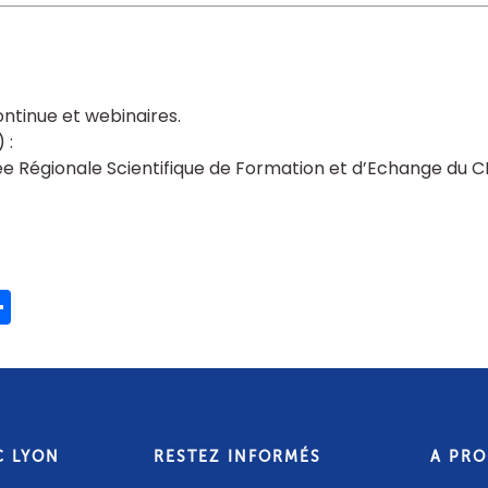
ntinue et webinaires
 Régionale Scientifique de Formation et d’Echange du 
ook
ter
mail
Share
C LYON
RESTEZ INFORMÉS
A PR