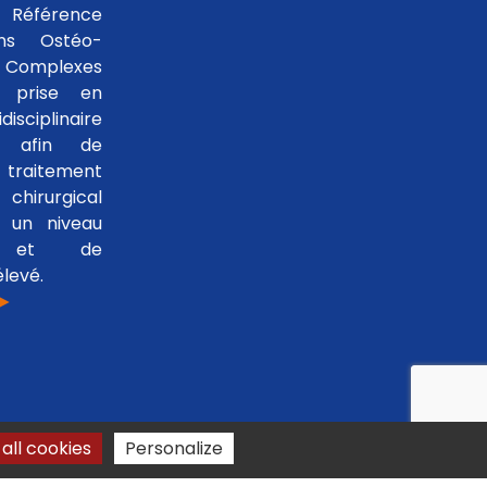
 Référence
ons Ostéo-
 Complexes
 prise en
isciplinaire
le afin de
traitement
hirurgical
 un niveau
se et de
levé.
 ►
all cookies
Personalize