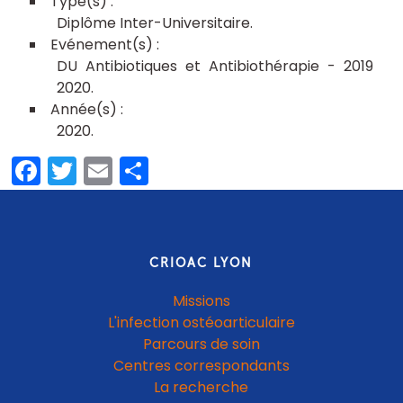
Diplôme Inter-Universitaire
DU Antibiotiques et Antibiothérapie - 2019
2020
2020
Facebook
Twitter
Email
Share
CRIOAC LYON
Missions
L'infection ostéoarticulaire
Parcours de soin
Centres correspondants
La recherche