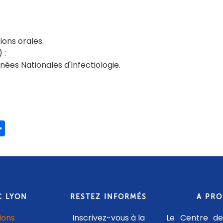
ons orales
ées Nationales d'Infectiologie
ook
ter
mail
Share
C LYON
RESTEZ INFORMÉS
A PR
ions
Inscrivez-vous à la
Le Centre de