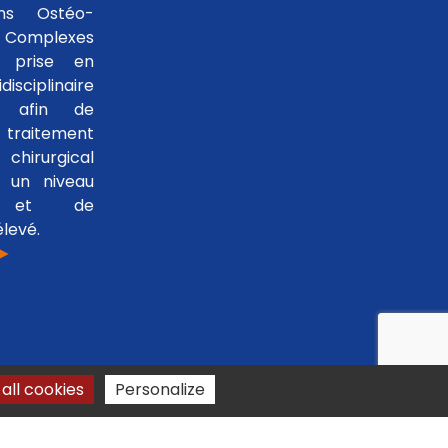
ons Ostéo-
 Complexes
 prise en
isciplinaire
le afin de
traitement
hirurgical
 un niveau
se et de
levé.
 ►
all cookies
Personalize