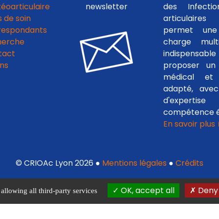
téoarticulaire
newsletter
des Infecti
 de soin
articulaires
respondants
permet une
herche
charge multid
tact
indispensab
ens
proposer un 
médical et c
adapté, avec
d'experti
compétence é
En savoir plus
© CRIOAc Lyon 2026 ●
Mentions légales
●
Crédits
OK, accept all
Deny 
allowing all third-party services