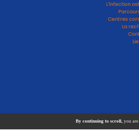
L'infection os
Parcours
Centres cor
La rec
Con
Li
By continuing to scroll,
you are 