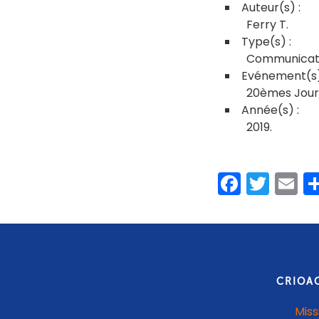
Ferry T
Communicati
20èmes Journ
2019
Faceb
Twit
E
CRIOA
Miss