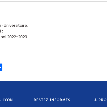
r-Universitaire
onal 2022-2023
ook
ter
mail
Share
C LYON
RESTEZ INFORMÉS
A PR