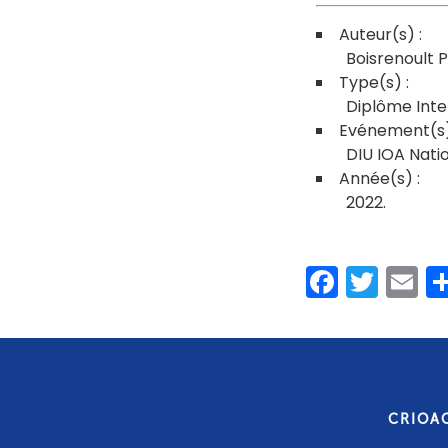
Boisrenoult P
Diplôme Inte
DIU IOA Nati
2022
Faceb
Twit
E
CRIOA