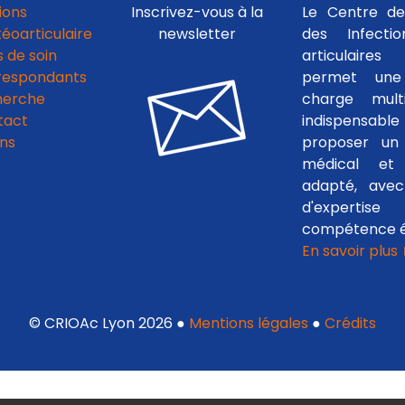
ions
Inscrivez-vous à la
Le Centre de
téoarticulaire
newsletter
des Infecti
 de soin
articulaires
respondants
permet une
herche
charge multid
tact
indispensab
ens
proposer un 
médical et c
adapté, avec
d'experti
compétence é
En savoir plus
© CRIOAc Lyon 2026 ●
Mentions légales
●
Crédits