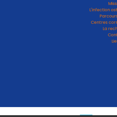
Miss
L'infection os
Parcours
Centres cor
La rec
Con
Li