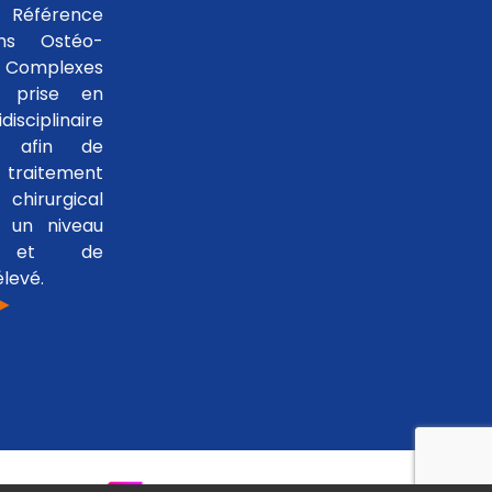
 Référence
ons Ostéo-
 Complexes
 prise en
isciplinaire
le afin de
traitement
hirurgical
 un niveau
se et de
levé.
 ►