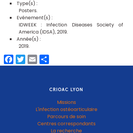
Posters
IDWEEK : Infection Diseases Society of
America (IDSA), 2019
2019
Facebook
Twitter
Email
Share
CRIOAC LYON
Missions
L'infection ostéoarticulaire
Parcours de soin
Centres correspondants
La recherche