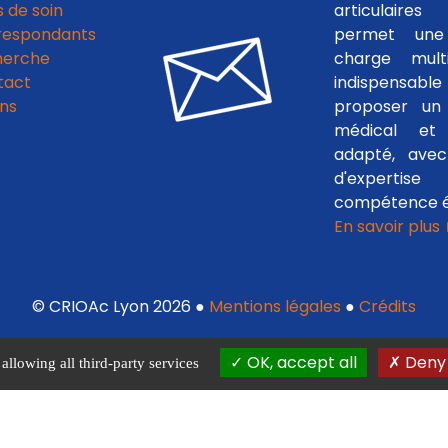
 de soin
articulaires
respondants
permet une
herche
charge multid
tact
indispensab
ens
proposer un 
médical et c
adapté, avec
d'experti
compétence é
En savoir plus
© CRIOAc Lyon 2026 ●
Mentions légales
●
Crédits
OK, accept all
Deny 
allowing all third-party services