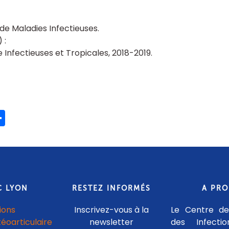
de Maladies Infectieuses
 Infectieuses et Tropicales, 2018-2019
ook
ter
mail
Share
C LYON
RESTEZ INFORMÉS
A PR
ions
Inscrivez-vous à la
Le Centre de
téoarticulaire
newsletter
des Infecti