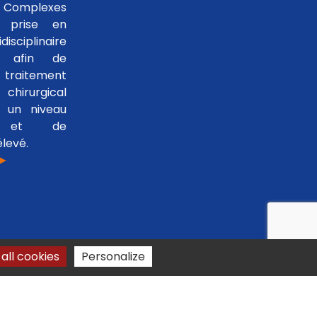
 Complexes
 prise en
isciplinaire
le afin de
traitement
hirurgical
 un niveau
se et de
levé.
 ►
all cookies
Personalize