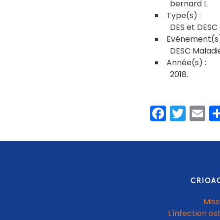
bernard L
DES et DESC 
DESC Maladie
2018
Faceb
Twit
E
CRIOA
Miss
L'infection os