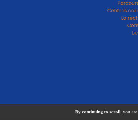
Parcours
Centres cor
La rec
Con
Li
By continuing to scroll,
you are 