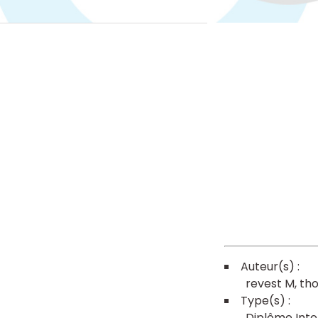
revest M
th
Diplôme Inte