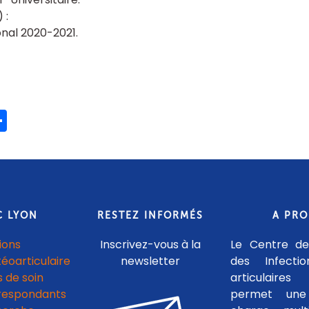
onal 2020-2021
ook
ter
mail
Share
C LYON
RESTEZ INFORMÉS
A PR
ions
Inscrivez-vous à la
Le Centre de
téoarticulaire
newsletter
des Infecti
 de soin
articulaires
respondants
permet une