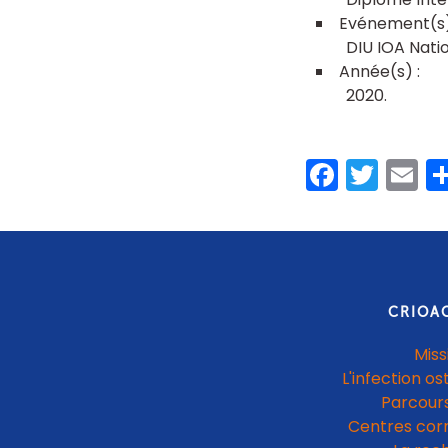
DIU IOA Nati
2020
Faceb
Twit
E
CRIOA
Miss
L'infection os
Parcours
Centres cor