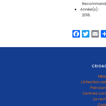
Recommanda
2018
Faceb
Twit
E
CRIOA
Miss
L'infection os
Parcours
Centres cor
La rec
Con