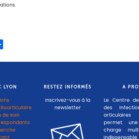
tions
ook
ter
mail
Share
C LYON
RESTEZ INFORMÉS
A PR
ions
Inscrivez-vous à la
Le Centre de
téoarticulaire
newsletter
des Infecti
 de soin
articulaires
respondants
permet une
herche
charge multid
tact
indispensab