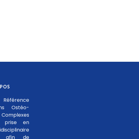
OPOS
 Référence
ons Ostéo-
 Complexes
 prise en
isciplinaire
le afin de