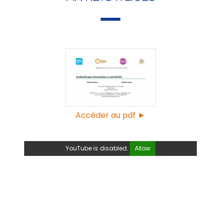
Accéder au pdf ►
YouTube is disabled.
Allow