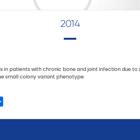
2014
ls in patients with chronic bone and joint infection due t
he small colony variant phenotype.
ook
ter
mail
Share