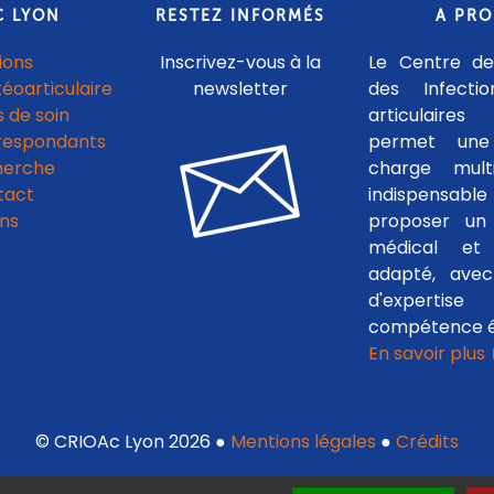
C LYON
RESTEZ INFORMÉS
A PR
ions
Inscrivez-vous à la
Le Centre de
téoarticulaire
newsletter
des Infecti
 de soin
articulaires
respondants
permet une
herche
charge multid
tact
indispensab
ens
proposer un 
médical et c
adapté, avec
d'experti
compétence é
En savoir plus
© CRIOAc Lyon 2026 ●
Mentions légales
●
Crédits