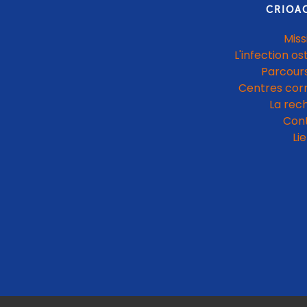
CRIOA
Miss
L'infection os
Parcours
Centres cor
La rec
Con
Li