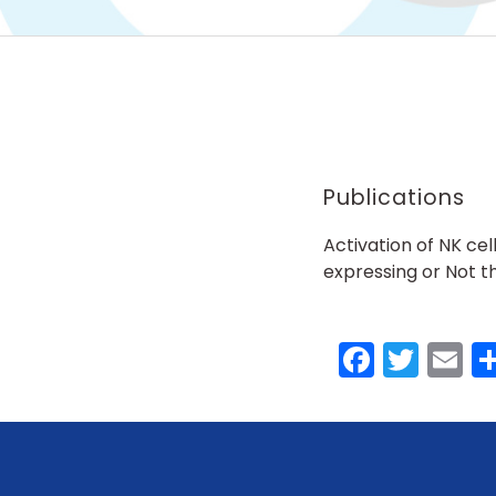
Publications
Activation of NK cel
expressing or Not t
Faceb
Twit
E