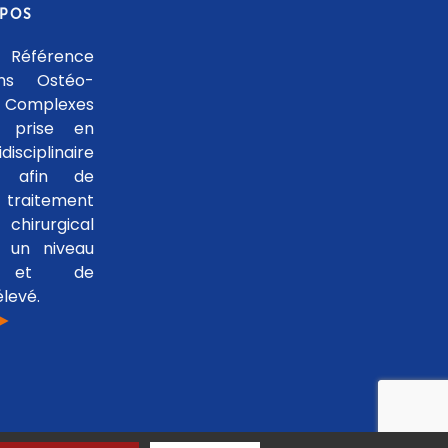
OPOS
 Référence
ons Ostéo-
 Complexes
 prise en
isciplinaire
le afin de
traitement
hirurgical
 un niveau
se et de
levé.
 ►