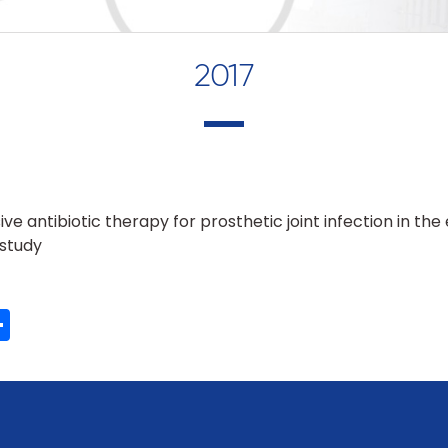
2017
e antibiotic therapy for prosthetic joint infection in the 
 study
ook
ter
mail
Share