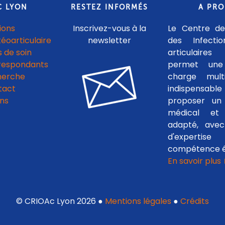
C LYON
RESTEZ INFORMÉS
A PR
ions
Inscrivez-vous à la
Le Centre de
téoarticulaire
newsletter
des Infecti
 de soin
articulaires
respondants
permet une
herche
charge multid
tact
indispensab
ens
proposer un 
médical et c
adapté, avec
d'experti
compétence é
En savoir plus
© CRIOAc Lyon 2026 ●
Mentions légales
●
Crédits