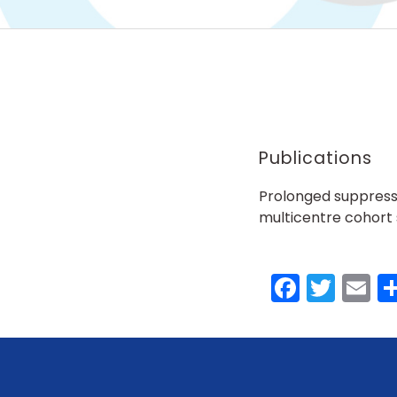
Publications
Prolonged suppressiv
multicentre cohort
Faceb
Twit
E