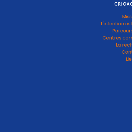
CRIOA
Miss
L'infection os
Parcours
Centres cor
La rec
Con
Li