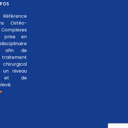
OPOS
 Référence
ons Ostéo-
 Complexes
 prise en
isciplinaire
le afin de
traitement
hirurgical
 un niveau
se et de
levé.
 ►