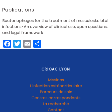
Publications
Bacteriophages for the treatment of musculoskeletal
infections-An overview of clinical use, open questions,
and legal framework
Facebook
Twitter
Email
Share
CRIOAC LYON
Missions
L'infection ostéoarticulaire
Parcours de soin
Centres correspondants
La recherche
Contact