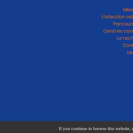
Miss
L'infection os
Parcours
Centres cor
La rec
Con
Li
If you continue to browse this website, 