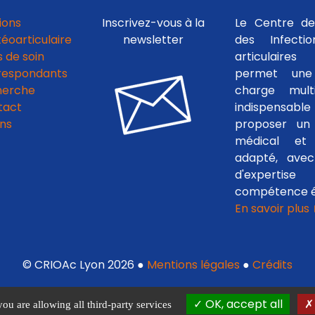
ions
Inscrivez-vous à la
Le Centre de
téoarticulaire
newsletter
des Infecti
 de soin
articulaires
respondants
permet une
herche
charge multid
tact
indispensab
ens
proposer un 
médical et c
adapté, avec
d'experti
compétence é
En savoir plus
© CRIOAc Lyon 2026 ●
Mentions légales
●
Crédits
OK, accept all
you are allowing all third-party services