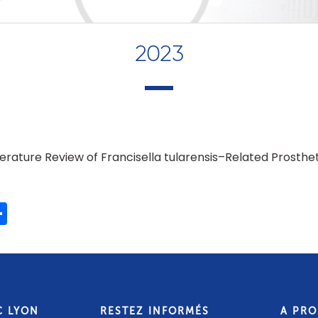
2023
erature Review of Francisella tularensis–Related Prosthet
ook
ter
mail
Share
C LYON
RESTEZ INFORMÉS
A PR