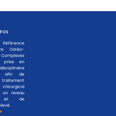
OPOS
 Référence
ons Ostéo-
 Complexes
 prise en
isciplinaire
le afin de
traitement
hirurgical
 un niveau
se et de
levé.
 ►