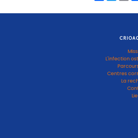
CRIOA
Miss
L'infection os
Parcours
Centres cor
La rec
Con
Li