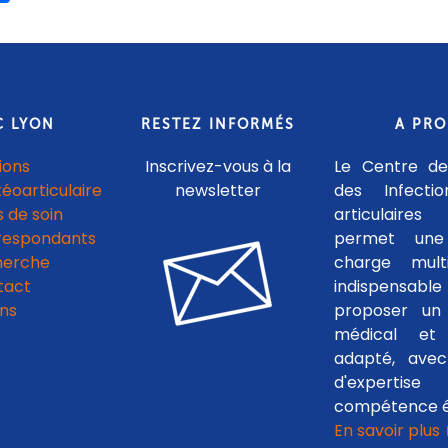
C LYON
RESTEZ INFORMÉS
A PR
ions
Inscrivez-vous à la
Le Centre de
téoarticulaire
newsletter
des Infecti
 de soin
articulaires
respondants
permet une
herche
charge multid
tact
indispensab
ens
proposer un 
médical et c
adapté, avec
d'experti
compétence é
En savoir plus