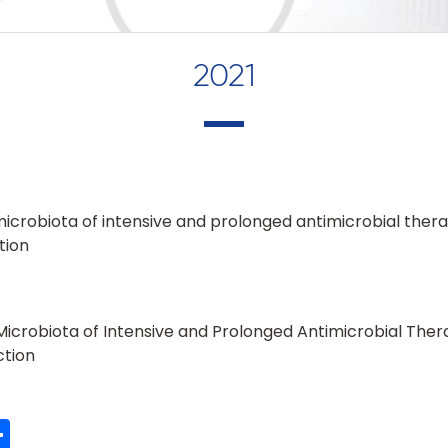
2021
icrobiota of intensive and prolonged antimicrobial thera
tion
icrobiota of Intensive and Prolonged Antimicrobial Thera
ction
ook
ter
mail
Share