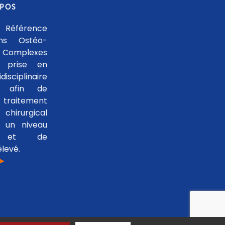
OPOS
 Référence
ons Ostéo-
 Complexes
 prise en
isciplinaire
le afin de
traitement
hirurgical
 un niveau
se et de
levé.
 ►