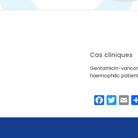
Cas cliniques
Gentamicin-vancomy
haemophilic patient 
Faceb
Twit
E