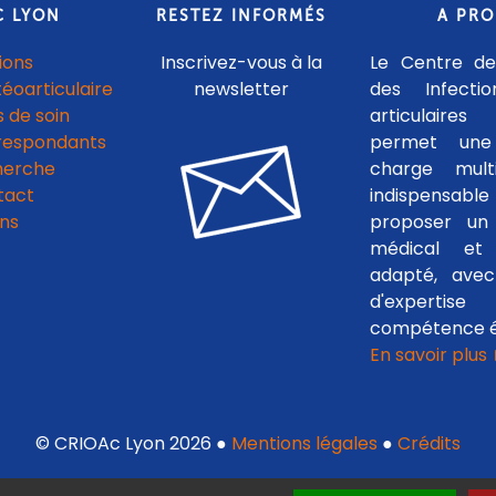
C LYON
RESTEZ INFORMÉS
A PR
ions
Inscrivez-vous à la
Le Centre de
téoarticulaire
newsletter
des Infecti
 de soin
articulaires
respondants
permet une
herche
charge multid
tact
indispensab
ens
proposer un 
médical et c
adapté, avec
d'experti
compétence é
En savoir plus
© CRIOAc Lyon 2026 ●
Mentions légales
●
Crédits