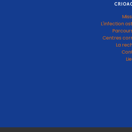
CRIOA
Miss
L'infection os
Parcours
Centres cor
La rec
Con
Li