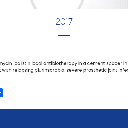
2017
cin-colistin local antibiotherapy in a cement spacer in
with relapsing plurimicrobial severe prosthetic joint infe
ook
ter
mail
Share