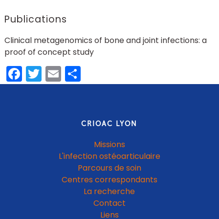
Publications
Clinical metagenomics of bone and joint infections: a
proof of concept study
Facebook
Twitter
Email
Share
CRIOAC LYON
Missions
L'infection ostéoarticulaire
Parcours de soin
Centres correspondants
La recherche
Contact
Liens