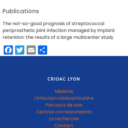
Publications
The not-so-good prognosis of streptococcal
periprosthetic joint infection managed by implant
retention: the results of a large multicenter study
Facebook
Twitter
Email
Share
CRIOAC LYON
Missions
L'infection ostéoarticulaire
Parcours de soin
Centres correspondants
La recherche
Contact