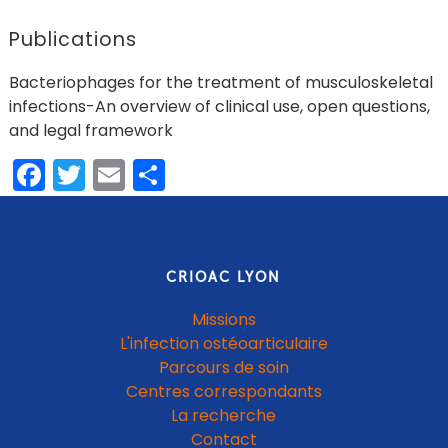
Publications
Bacteriophages for the treatment of musculoskeletal
infections-An overview of clinical use, open questions,
and legal framework
Facebook
Twitter
Email
Share
CRIOAC LYON
Missions
L'infection ostéoarticulaire
Parcours de soin
Centres correspondants
La recherche
Contact