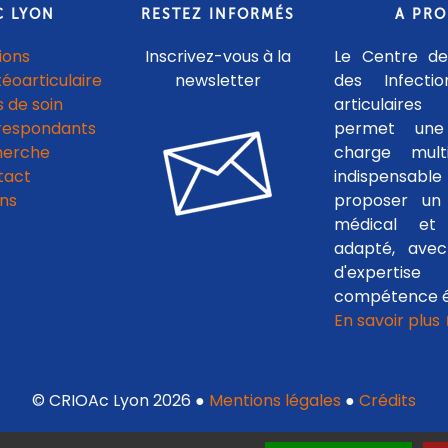
C LYON
RESTEZ INFORMÉS
A PR
ions
Inscrivez-vous à la
Le Centre de
téoarticulaire
newsletter
des Infecti
 de soin
articulaires
respondants
permet une
herche
charge multid
tact
indispensab
ens
proposer un 
médical et c
adapté, avec
d'experti
compétence é
En savoir plus
© CRIOAc Lyon 2026 ●
Mentions légales
●
Crédits