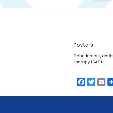
Posters
Debridement, antibi
therapy (SAT)
Faceb
Twit
E