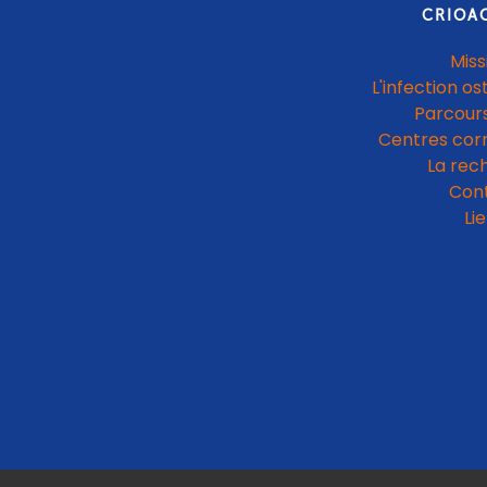
CRIOA
Miss
L'infection os
Parcours
Centres cor
La rec
Con
Li