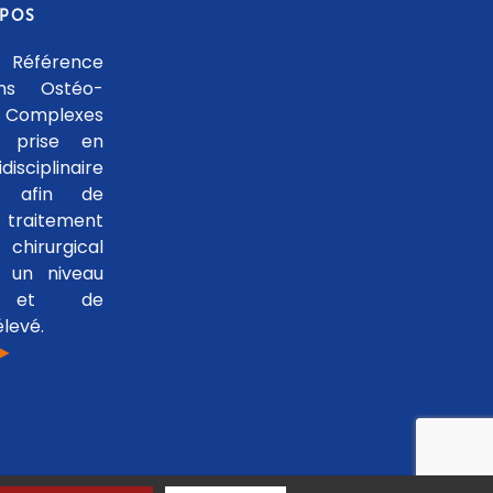
OPOS
 Référence
ons Ostéo-
 Complexes
 prise en
isciplinaire
le afin de
traitement
hirurgical
 un niveau
se et de
levé.
 ►