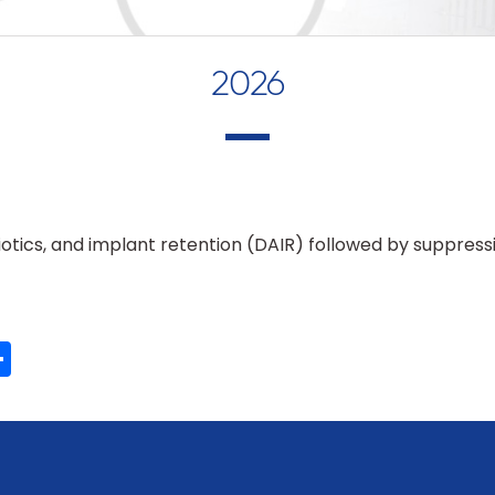
2026
otics, and implant retention (DAIR) followed by suppress
ook
ter
mail
Share