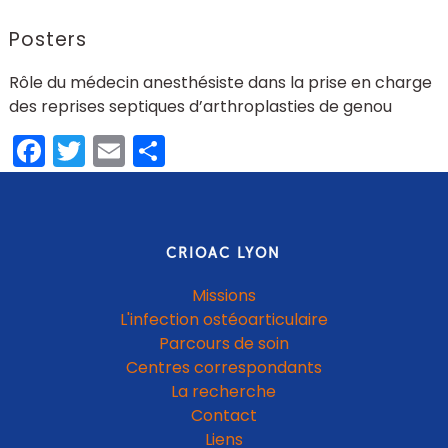
Posters
Rôle du médecin anesthésiste dans la prise en charge
des reprises septiques d’arthroplasties de genou
Facebook
Twitter
Email
Share
CRIOAC LYON
Missions
L'infection ostéoarticulaire
Parcours de soin
Centres correspondants
La recherche
Contact
Liens