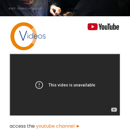
© AFP - ROMAIN LAFABREGUE
V
ideos
access the
youtube channel ►