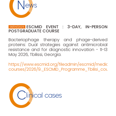
N
ews
ESCMID EVENT : 3-DAY, IN-PERSON
08/06/2026
POSTGRADUATE COURSE
Bacteriophage therapy and phage-derived
proteins: Dual strategies against antimicrobial
resistance and for diagnostic innovation - 11-13
May 2026, Tbilissi, Georgia.
https://www.escmid.org/fileadmin/escmid/media/pd
courses/2026/9._ESCMID_Programme_Tbilisi_course.
C
linical cases