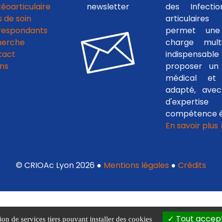
téoarticulaire
newsletter
des Infecti
 de soin
articulaires
respondants
permet une
herche
charge multid
tact
indispensab
ens
proposer un 
médical et c
adapté, avec
d'experti
compétence é
En savoir plus
© CRIOAc Lyon 2026 ●
Mentions légales
●
Crédits
Tout accep
ion de services tiers pouvant installer des cookies