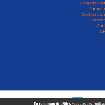
L'infection os
Parcours
Centres cor
La rec
Con
Li
En continuant de défiler,
vous acceptez l'utilisat