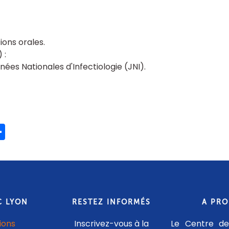
ons orales
ées Nationales d'Infectiologie (JNI)
ook
ter
mail
Partager
C LYON
RESTEZ INFORMÉS
A PR
ions
Inscrivez-vous à la
Le Centre de