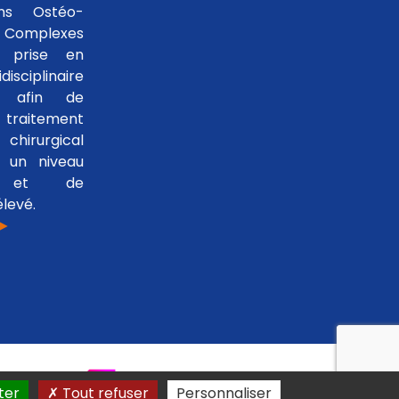
ons Ostéo-
 Complexes
 prise en
isciplinaire
le afin de
traitement
hirurgical
 un niveau
se et de
levé.
 ►
ter
Tout refuser
Personnaliser