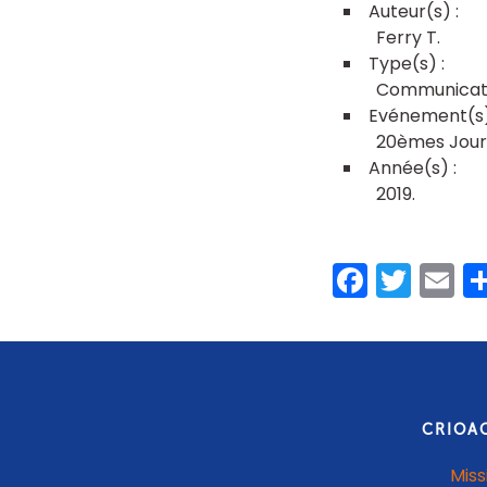
Ferry T
Communicati
20èmes Journ
2019
Faceb
Twit
E
CRIOA
Miss