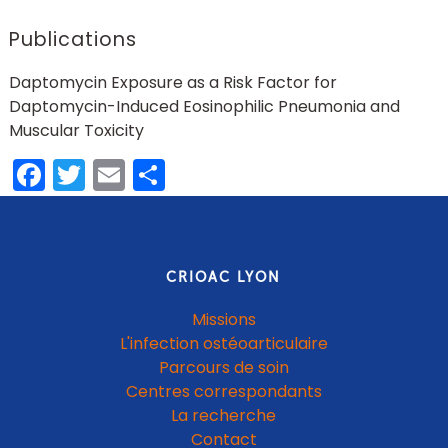
Publications
Daptomycin Exposure as a Risk Factor for
Daptomycin-Induced Eosinophilic Pneumonia and
Muscular Toxicity
Facebook
Twitter
Email
Partager
CRIOAC LYON
Missions
L'infection ostéoarticulaire
Parcours de soin
Centres correspondants
La recherche
Contact