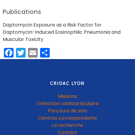
Publications
Daptomycin Exposure as a Risk Factor for
Daptomycin-Induced Eosinophilic Pneumonia and
Muscular Toxicity
Facebook
Twitter
Email
Share
CRIOAC LYON
Missions
L'infection ostéoarticulaire
Parcours de soin
Centres correspondants
La recherche
Contact