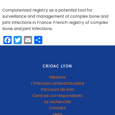
Computerized registry as a potential tool for
surveillance and management of complex bone and
joint infections in France: French registry of complex
bone and joint infections.
Facebook
Twitter
Email
Partager
CRIOAC LYON
Missions
L'infection ostéoarticulaire
Parcours de soin
Centres correspondants
La recherche
Contact
Liens