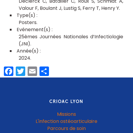
Declerck C
Batailler C
Roux S
Schmidt A
Valour F
Boulant J
Lustig S
Ferry T
Henry Y
Posters
25èmes Journées Nationales d’Infectiologie
(JNI)
2024
Facebook
Twitter
Email
Partager
CRIOAC LYON
Missions
L'infection ostéoarticulaire
Parcours de soin