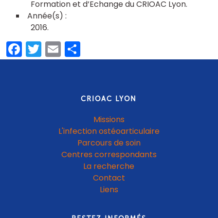
Formation et d’Echange du CRIOAC Lyon
2016
Facebook
Twitter
Email
Partager
CRIOAC LYON
Missions
L'infection ostéoarticulaire
Parcours de soin
Centres correspondants
La recherche
Contact
Liens