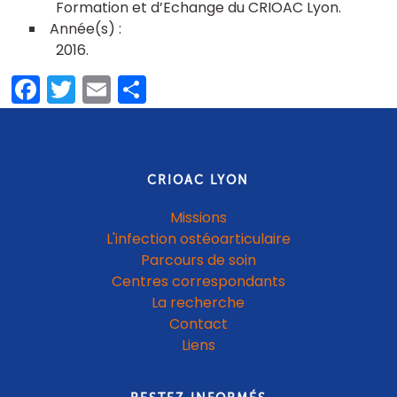
Formation et d’Echange du CRIOAC Lyon
2016
Facebook
Twitter
Email
Partager
CRIOAC LYON
Missions
L'infection ostéoarticulaire
Parcours de soin
Centres correspondants
La recherche
Contact
Liens