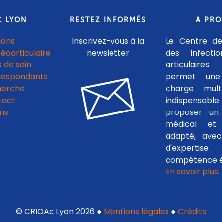
C LYON
RESTEZ INFORMÉS
A PR
ions
Inscrivez-vous à la
Le Centre de
téoarticulaire
newsletter
des Infecti
 de soin
articulaires
respondants
permet une
herche
charge multid
tact
indispensab
ens
proposer un 
médical et c
adapté, avec
d'experti
compétence é
En savoir plus
© CRIOAc Lyon 2026 ●
Mentions légales
●
Crédits