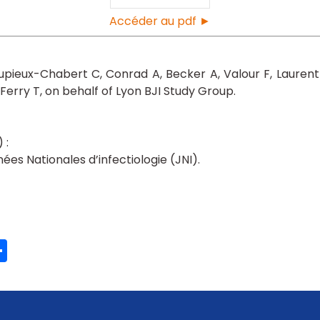
Accéder au pdf ►
upieux-Chabert C
Conrad A
Becker A
Valour F
Laurent
Ferry T
on behalf of Lyon BJI Study Group
ées Nationales d’infectiologie (JNI)
ook
ter
mail
Partager