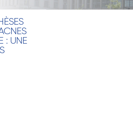
HÈSES
 ACNES
 : UNE
S