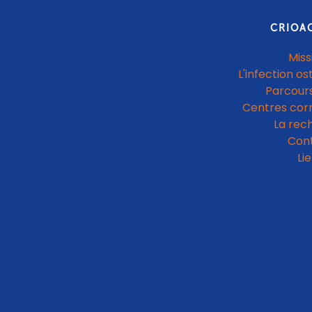
CRIOA
Miss
L'infection os
Parcours
Centres cor
La rec
Con
Li