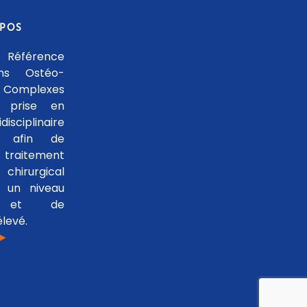
OPOS
 Référence
ons Ostéo-
 Complexes
 prise en
isciplinaire
le afin de
traitement
hirurgical
 un niveau
se et de
levé.
 ►