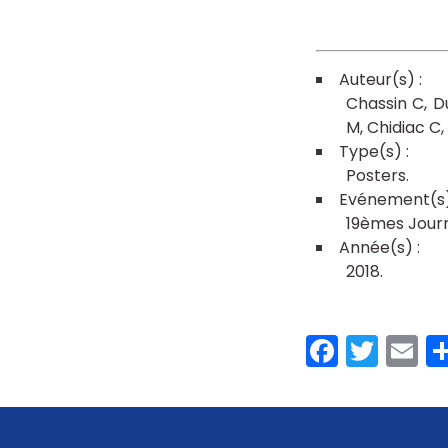
Chassin C
D
M
Chidiac C
Posters
19èmes Journ
2018
Faceb
Twit
E