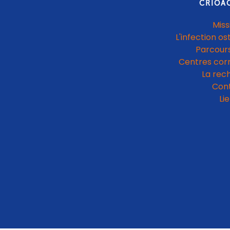
CRIOA
Miss
L'infection os
Parcours
Centres cor
La rec
Con
Li