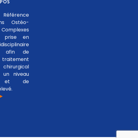
OPOS
 Référence
ons Ostéo-
 Complexes
 prise en
isciplinaire
le afin de
traitement
hirurgical
 un niveau
se et de
levé.
 ►