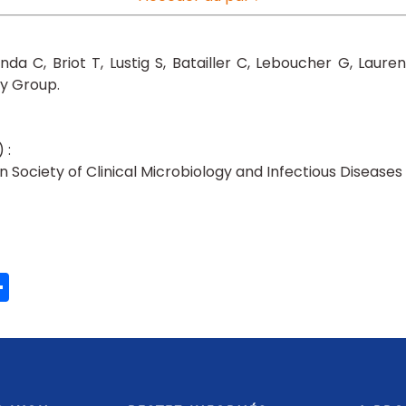
enda C
Briot T
Lustig S
Batailler C
Leboucher G
Lauren
dy Group
n Society of Clinical Microbiology and Infectious Disease
ook
ter
mail
Partager