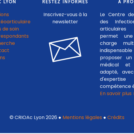
C LYON
RESTEZ INFORMÉS
A PR
ions
Inscrivez-vous à la
Le Centre de
téoarticulaire
newsletter
des Infecti
 de soin
articulaires
respondants
permet une
herche
charge multid
tact
indispensab
ens
proposer un 
médical et c
adapté, avec
d'experti
compétence é
En savoir plus
© CRIOAc Lyon 2026 ●
Mentions légales
●
Crédits