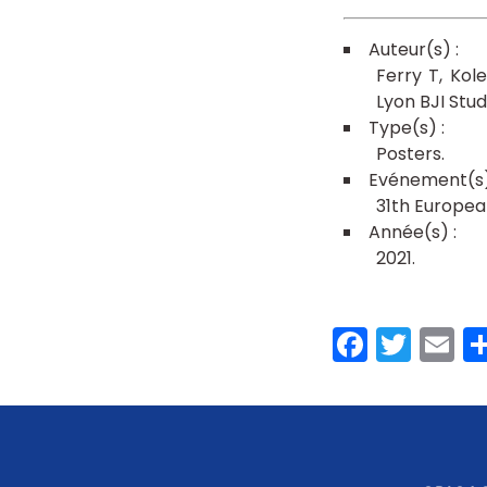
Ferry T
Kol
Lyon BJI Stu
Posters
31th Europea
2021
Faceb
Twit
E