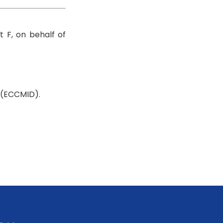
t F
on behalf of
s (ECCMID)