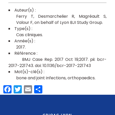
Ferry T
Desmarchelier R
Magréault S
Valour F
on behalf of Lyon BJI Study Group
Cas cliniques
2017
BMJ Case Rep. 2017 Oct 19;2017. pii: bcr-
2017-221743. doi: 10.1136/bcr-2017-221743
bone and joint infections
orthopaedics
Facebook
Twitter
Email
Partager