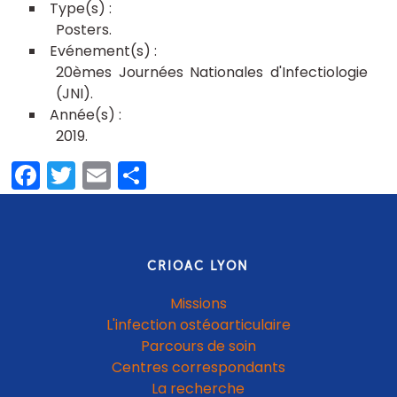
Posters
20èmes Journées Nationales d'Infectiologie
(JNI)
2019
Facebook
Twitter
Email
Partager
CRIOAC LYON
Missions
L'infection ostéoarticulaire
Parcours de soin
Centres correspondants
La recherche