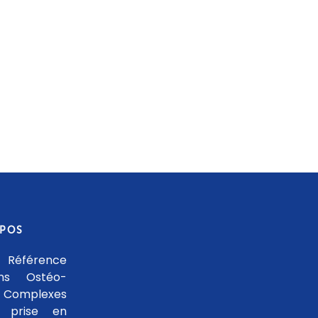
OPOS
 Référence
ons Ostéo-
 Complexes
 prise en