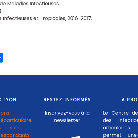
de Maladies Infectieuses
 Infectieuses et Tropicales, 2016-2017
ook
ter
mail
Partager
C LYON
RESTEZ INFORMÉS
A PR
ions
Inscrivez-vous à la
Le Centre de
téoarticulaire
newsletter
des Infecti
 de soin
articulaires
respondants
permet une