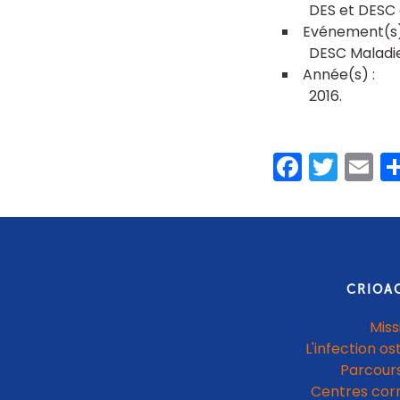
DES et DESC 
DESC Maladie
2016
Faceb
Twit
E
CRIOA
Miss
L'infection os
Parcours
Centres cor