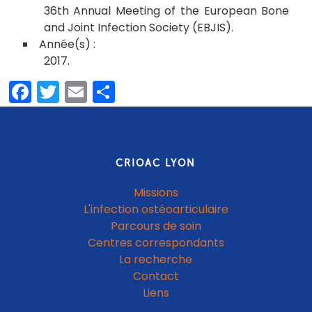
36th Annual Meeting of the European Bone
and Joint Infection Society (EBJIS)
2017
Facebook
Twitter
Email
Partager
CRIOAC LYON
Missions
L'infection ostéoarticulaire
Parcours de soin
Centres correspondants
La recherche
Contact
Liens