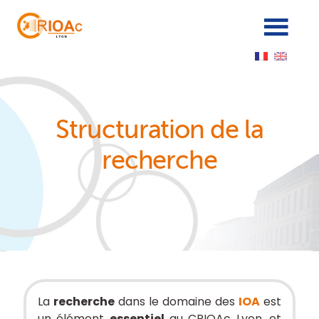
Panneau de gestion des cookies
Structuration de la
recherche
La
recherche
dans le domaine des
IOA
est
un élément
essentiel
au CRIOAc Lyon, et