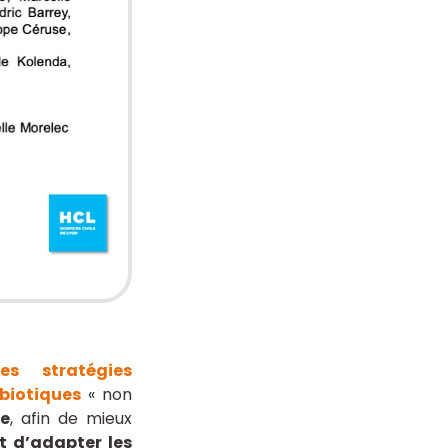
tes stratégies
ibiotiques
« non
ve
, afin de mieux
 d’adapter les