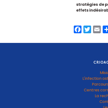
stratégies de p
effets indésirab
Faceb
Twit
E
CRIOA
Miss
L'infection os
Parcours
Centres cor
La rec
Con
Li