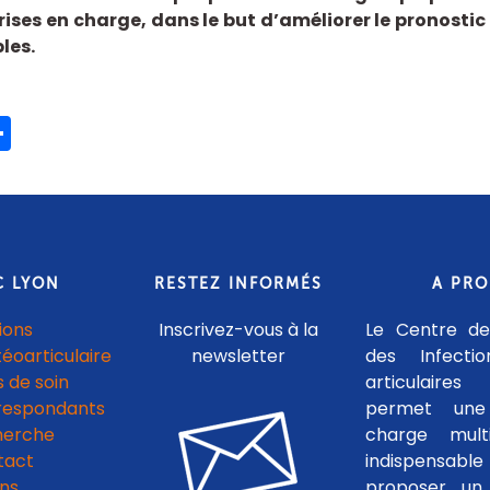
rises en charge, dans le but d’améliorer le pronostic e
les.
ook
ter
mail
Partager
C LYON
RESTEZ INFORMÉS
A PR
ions
Inscrivez-vous à la
Le Centre de
téoarticulaire
newsletter
des Infecti
 de soin
articulaires
respondants
permet une
herche
charge multid
tact
indispensab
ens
proposer un 