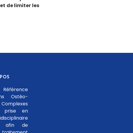
t de limiter les
OPOS
 Référence
ons Ostéo-
 Complexes
 prise en
isciplinaire
le afin de
traitement