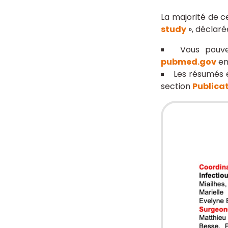
La majorité de 
study
», déclaré
Vous pouve
pubmed.gov
en
Les résumés e
section
Publica